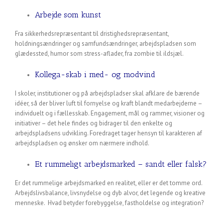
Arbejde som kunst
Fra sikkerhedsrepræsentant til dristighedsrepræsentant,
holdningsændringer og samfundsændringer, arbejdspladsen som
glædessted, humor som stress-aflader, fra zombie til ildsjæl.
Kollega-skab i med- og modvind
I skoler, institutioner og på arbejdspladser skal afklare de bærende
idéer, så der bliver luft til fornyelse og kraft blandt medarbejderne –
individuelt og i fællesskab. Engagement, mål og rammer, visioner og
initiativer – det hele findes og bidrager til den enkelte og
arbejdspladsens udvikling. Foredraget tager hensyn til karakteren af
arbejdspladsen og ønsker om nærmere indhold.
Et rummeligt arbejdsmarked – sandt eller falsk?
Er det rummelige arbejdsmarked en realitet, eller er det tomme ord.
Arbejdslivsbalance, livsnydelse og dyb alvor, det legende og kreative
menneske. Hvad betyder forebyggelse, fastholdelse og integration?